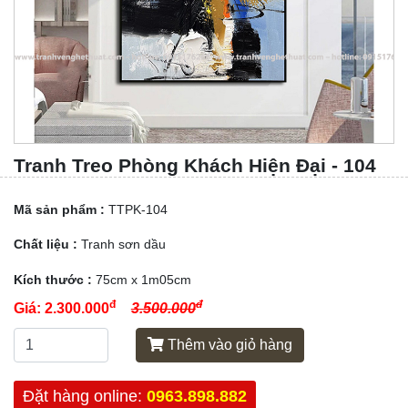
Tranh Treo Phòng Khách Hiện Đại - 104
Mã sản phẩm :
TTPK-104
Chất liệu :
Tranh sơn dầu
Kích thước :
75cm x 1m05cm
đ
đ
Giá:
2.300.000
3.500.000
Thêm vào giỏ hàng
Đặt hàng online:
0963.898.882