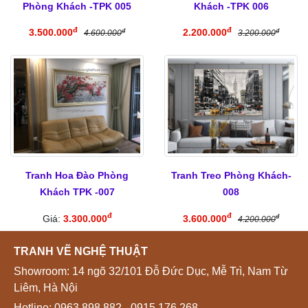
Phòng Khách -TPK 005
Khách -TPK 006
đ
đ
3.500.000
2.200.000
đ
đ
4.600.000
3.200.000
Tranh Hoa Đào Phòng
Tranh Treo Phòng Khách-
Khách TPK -007
008
đ
đ
Giá:
3.300.000
3.600.000
đ
4.200.000
TRANH VẼ NGHỆ THUẬT
Showroom: 14 ngõ 32/101 Đỗ Đức Dục, Mễ Trì, Nam Từ
Liêm, Hà Nội
Hotline:
0963.898.882
- 0915 176 268