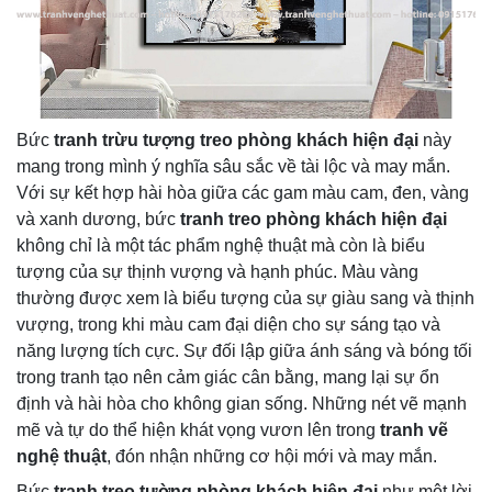
Bức
tranh trừu tượng treo phòng khách hiện đại
này
mang trong mình ý nghĩa sâu sắc về tài lộc và may mắn.
Với sự kết hợp hài hòa giữa các gam màu cam, đen, vàng
và xanh dương, bức
tranh treo phòng khách hiện đại
không chỉ là một tác phẩm nghệ thuật mà còn là biểu
tượng của sự thịnh vượng và hạnh phúc. Màu vàng
thường được xem là biểu tượng của sự giàu sang và thịnh
vượng, trong khi màu cam đại diện cho sự sáng tạo và
năng lượng tích cực. Sự đối lập giữa ánh sáng và bóng tối
trong tranh tạo nên cảm giác cân bằng, mang lại sự ổn
định và hài hòa cho không gian sống. Những nét vẽ mạnh
mẽ và tự do thể hiện khát vọng vươn lên trong
tranh vẽ
nghệ thuật
, đón nhận những cơ hội mới và may mắn.
Bức
tranh treo tường phòng khách hiện đại
như một lời