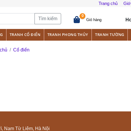
Trang chủ
Giới
0
Tìm kiếm
Ho
Giỏ hàng
NG
TRANH CỔ ĐIỂN
TRANH PHONG THỦY
TRANH TƯỜNG
 chủ
Cổ điển
ì, Nam Từ Liêm, Hà Nội