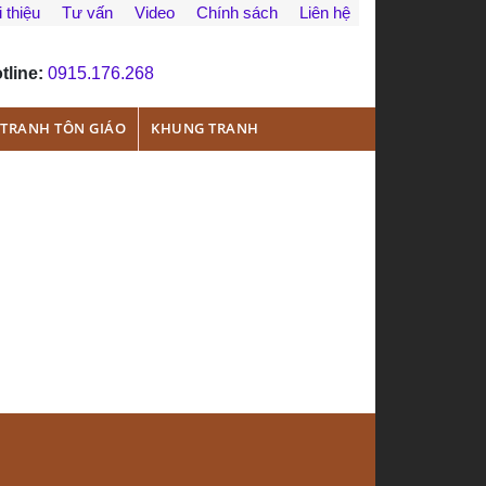
 thiệu
Tư vấn
Video
Chính sách
Liên hệ
tline:
0915.176.268
TRANH TÔN GIÁO
KHUNG TRANH