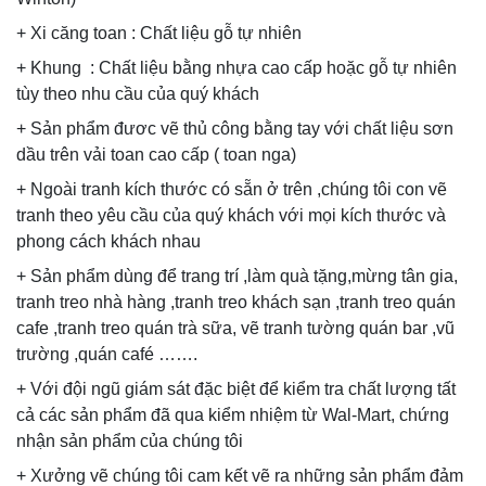
+ Xi căng toan : Chất liệu gỗ tự nhiên
+ Khung : Chất liệu bằng nhựa cao cấp hoặc gỗ tự nhiên
tùy theo nhu cầu của quý khách
+ Sản phẩm đươc vẽ thủ công bằng tay với chất liệu sơn
dầu trên vải toan cao cấp ( toan nga)
+ Ngoài tranh kích thước có sẵn ở trên ,chúng tôi con vẽ
tranh theo yêu cầu của quý khách với mọi kích thước và
phong cách khách nhau
+ Sản phẩm dùng để trang trí ,làm quà tặng,mừng tân gia,
tranh treo nhà hàng ,tranh treo khách sạn ,tranh treo quán
cafe ,tranh treo quán trà sữa, vẽ tranh tường quán bar ,vũ
trường ,quán café …….
+ Với đội ngũ giám sát đặc biệt để kiểm tra chất lượng tất
cả các sản phẩm đã qua kiểm nhiệm từ Wal-Mart, chứng
nhận sản phẩm của chúng tôi
+ Xưởng vẽ chúng tôi cam kết vẽ ra những sản phẩm đảm