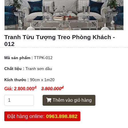
Tranh Từu Tượng Treo Phòng Khách -
012
Mã sản phẩm :
TTPK-012
Chất liệu :
Tranh sơn dầu
Kích thước :
90cm x 1m20
đ
đ
Giá:
2.800.000
3.800.000
Thêm vào giỏ hàng
Đặt hàng online:
0963.898.882