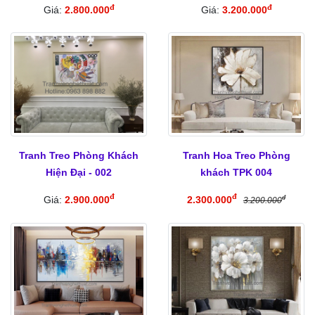
đ
đ
Giá:
2.800.000
Giá:
3.200.000
Tranh Treo Phòng Khách
Tranh Hoa Treo Phòng
Hiện Đại - 002
khách TPK 004
đ
đ
Giá:
2.900.000
2.300.000
đ
3.200.000