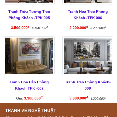
Tranh Trừu Tượng Treo
Tranh Hoa Treo Phòng
Phòng Khách -TPK 005
Khách -TPK 006
đ
đ
3.500.000
2.200.000
đ
đ
4.600.000
3.200.000
Tranh Hoa Đào Phòng
Tranh Treo Phòng Khách-
Khách TPK -007
008
đ
đ
Giá:
3.300.000
3.600.000
đ
4.200.000
TRANH VẼ NGHỆ THUẬT