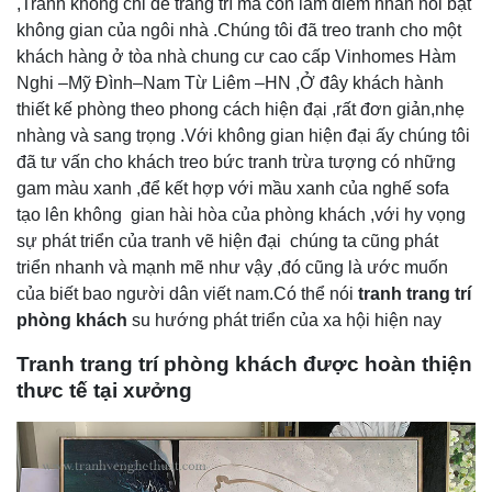
,Tranh không chỉ để trang trí mà còn làm điểm nhấn nổi bật
không gian của ngôi nhà .Chúng tôi đã treo tranh cho một
khách hàng ở tòa nhà chung cư cao cấp Vinhomes Hàm
Nghi –Mỹ Đình–Nam Từ Liêm –HN ,Ở đây khách hành
thiết kế phòng theo phong cách hiện đại ,rất đơn giản,nhẹ
nhàng và sang trọng .Với không gian hiện đại ấy chúng tôi
đã tư vấn cho khách treo bức tranh trừa tượng có những
gam màu xanh ,để kết hợp với mầu xanh của nghế sofa
tạo lên không gian hài hòa của phòng khách ,với hy vọng
sự phát triển của tranh vẽ hiện đại chúng ta cũng phát
triển nhanh và mạnh mẽ như vậy ,đó cũng là ước muốn
của biết bao người dân viết nam.Có thể nói
tranh trang trí
phòng khách
su hướng phát triển của xa hội hiện nay
Tranh trang trí phòng khách được hoàn thiện
thưc tế tại xưởng