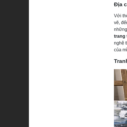
Địa 
Với th
vẽ, đế
những 
trang t
nghệ t
của mì
Tran