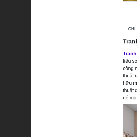
CHI
Tran
Tranh
liệu s
công n
thuật 
hữu mộ
thuật 
để mọ