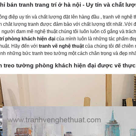
chỉ bán tranh
trang trí
ở hà nội
-
U
y tín và chất lư
ông điệp uy tín và chất lượng đặt lên hàng đầu , tranh vẽ nghệ t
n chât lượng tranh được đảm bảo với chất lượng tốt nhất .Với đ
người đam mê nghệ thuật chúng tôi luôn luôn cố gắng và trá
rí
phòng khách
hiện đại
của mình luôn là những tác phẩm đẹp
huật. Hãy đến với
tranh vẽ nghệ thuật
của chúng tôi để chiê
nh những bức tranh treo tường một cách chân trọng và đẹp nhấ
h treo tường phòng khách hiện đại được vẽ thực