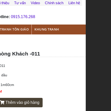
 thiệu
Tư vấn
Video
Chính sách
Liên hệ
tline:
0915.176.268
TRANH TÔN GIÁO
KHUNG TRANH
hòng Khách -011
011
 dầu
x 1m60cm
đ
0
Thêm vào giỏ hàng