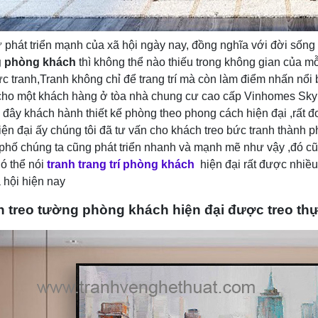
 phát triển mạnh của xã hội ngày nay, đồng nghĩa với đời sốn
 phòng khách
thì không thể nào thiếu trong không gian của mỗi
c tranh,Tranh không chỉ để trang trí mà còn làm điểm nhấn nổi 
 cho một khách hàng ở tòa nhà chung cư cao cấp Vinhomes S
đây khách hành thiết kế phòng theo phong cách hiện đại ,rất 
iện đại ấy chúng tôi đã tư vấn cho khách treo bức tranh thành p
phố chúng ta cũng phát triển nhanh và mạnh mẽ như vậy ,đó cũ
ó thể nói
tranh trang trí phòng khách
hiện đại rất được nhiều
 hội hiện nay
h treo tường phòng khách hiện đại được treo thự