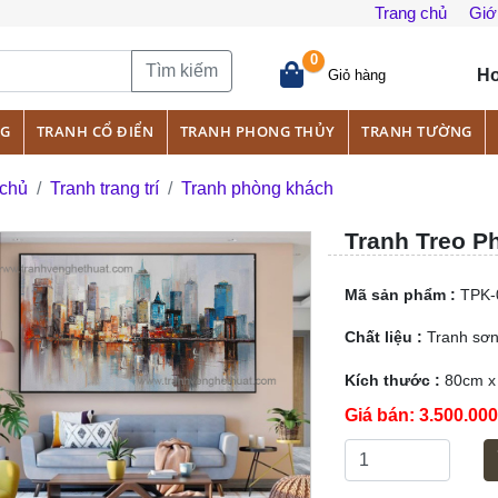
Trang chủ
Giới
0
Tìm kiếm
Ho
Giỏ hàng
NG
TRANH CỔ ĐIỂN
TRANH PHONG THỦY
TRANH TƯỜNG
 chủ
Tranh trang trí
Tranh phòng khách
Tranh Treo P
Mã sản phẩm :
TPK-
Chất liệu :
Tranh sơn
Kích thước :
80cm 
Giá bán:
3.500.00