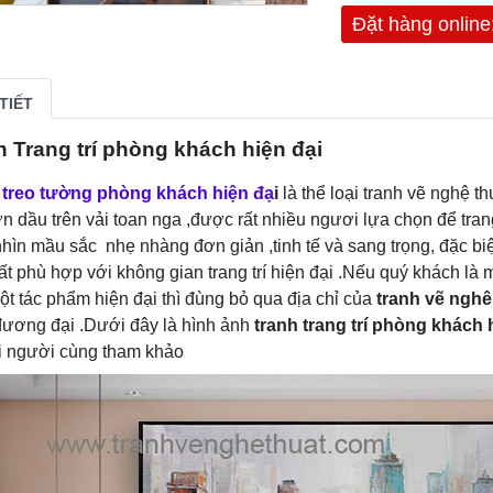
Đặt hàng online
 TIẾT
h Trang trí phòng khách hiện đại
 treo tường phòng khách hiện đạ
i
là thể loại tranh vẽ nghệ 
ơn dầu trên vải toan nga ,được rất nhiều ngươi lựa chọn để tran
hìn mầu sắc nhẹ nhàng đơn giản ,tinh tế và sang trọng, đặc bi
rất phù hợp với không gian trang trí hiện đại .Nếu quý khách là
t tác phẩm hiện đại thì đùng bỏ qua địa chỉ của
tranh vẽ nghê
đương đại .Dưới đây là hình ảnh
tranh trang trí phòng khách 
i người cùng tham khảo