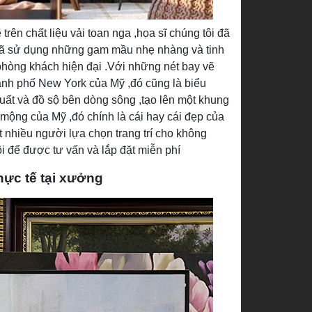
trên chất liệu vải toan nga ,họa sĩ chúng tôi đã
 đã sử dụng những gam mầu nhẹ nhàng và tinh
phòng khách hiện đại .Với những nét bay vẽ
ành phố New York của Mỹ ,đó cũng là biểu
ất và đồ sộ bên dòng sông ,tạo lên một khung
mộng của Mỹ ,đó chính là cái hay cái đẹp của
 nhiều người lựa chọn trang trí cho không
i để được tư vấn và lắp đặt miễn phí
hực tế tại xưởng