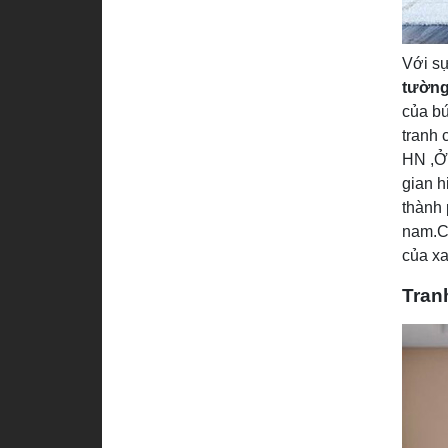
Với sự
tường
của bứ
tranh
HN ,Ở 
gian h
thành 
nam.C
của xa
Tran