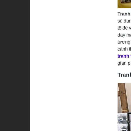
Tranh
sủ dụn
tế để 
dầy mà
tượng 
cảnh t
tranh
gian p
Tran