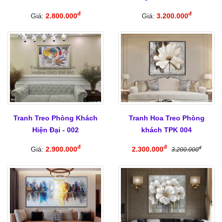
đ
đ
Giá:
2.800.000
Giá:
3.200.000
Tranh Treo Phòng Khách
Tranh Hoa Treo Phòng
Hiện Đại - 002
khách TPK 004
đ
đ
Giá:
2.900.000
2.300.000
đ
3.200.000