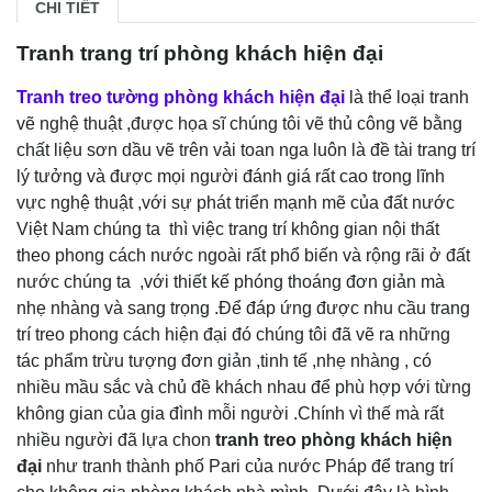
CHI TIẾT
Tranh trang trí phòng khách hiện đại
Tran
h treo tường phòng khách hiện đại
là thể loại tranh
vẽ nghệ thuật ,được họa sĩ chúng tôi vẽ thủ công vẽ bằng
chất liệu sơn dầu vẽ trên vải toan nga luôn là đề tài trang trí
lý tưởng và được mọi người đánh giá rất cao trong lĩnh
vực nghệ thuật ,với sự phát triển mạnh mẽ của đất nước
Việt Nam chúng ta thì việc trang trí không gian nội thất
theo phong cách nước ngoài rất phổ biến và rộng rãi ở đất
nước chúng ta ,với thiết kế phóng thoáng đơn giản mà
nhẹ nhàng và sang trọng .Để đáp ứng được nhu cầu trang
trí treo phong cách hiện đại đó chúng tôi đã vẽ ra những
tác phẩm trừu tượng đơn giản ,tinh tế ,nhẹ nhàng , có
nhiều mầu sắc và chủ đề khách nhau để phù hợp với từng
không gian của gia đình mỗi người .Chính vì thế mà rất
nhiều người đã lựa chon
tranh treo phòng khách hiện
đại
như tranh thành phố Pari của nước Pháp để trang trí