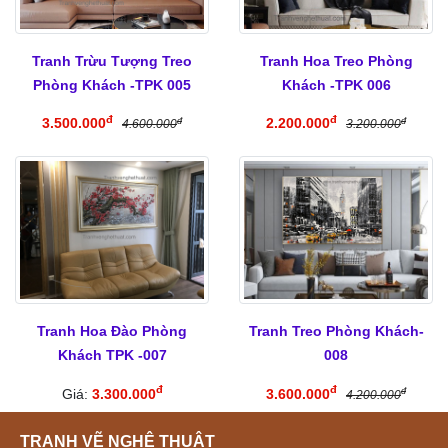
Tranh Trừu Tượng Treo
Tranh Hoa Treo Phòng
Phòng Khách -TPK 005
Khách -TPK 006
đ
đ
3.500.000
2.200.000
đ
đ
4.600.000
3.200.000
Tranh Hoa Đào Phòng
Tranh Treo Phòng Khách-
Khách TPK -007
008
đ
đ
Giá:
3.300.000
3.600.000
đ
4.200.000
TRANH VẼ NGHỆ THUẬT