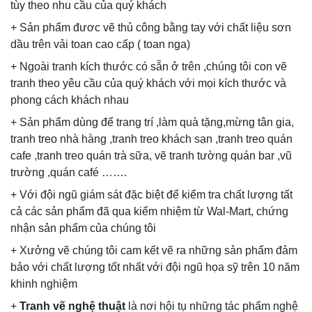
tùy theo nhu cầu của quý khách
+ Sản phẩm đươc vẽ thủ công bằng tay với chất liệu sơn
dầu trên vải toan cao cấp ( toan nga)
+ Ngoài tranh kích thước có sẵn ở trên ,chúng tôi con vẽ
tranh theo yêu cầu của quý khách với mọi kích thước và
phong cách khách nhau
+ Sản phẩm dùng để trang trí ,làm quà tặng,mừng tân gia,
tranh treo nhà hàng ,tranh treo khách sạn ,tranh treo quán
cafe ,tranh treo quán trà sữa, vẽ tranh tường quán bar ,vũ
trường ,quán café …….
+ Với đội ngũ giám sát đặc biệt để kiểm tra chất lượng tất
cả các sản phẩm đã qua kiểm nhiệm từ Wal-Mart, chứng
nhận sản phẩm của chúng tôi
+ Xưởng vẽ chúng tôi cam kết vẽ ra những sản phẩm đảm
bảo với chất lượng tốt nhất với đội ngũ họa sỹ trên 10 năm
khinh nghiệm
+
Tranh vẽ nghệ thuật
là nơi hội tụ những tác phẩm nghệ