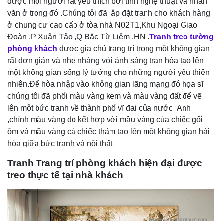
được mọi người rất yêu thích bởi tính nghệ thuật và nhân
văn ở trong đó .Chúng tôi đã lắp đặt tranh cho khách hàng
ở chung cư cao cấp ở tòa nhà N02T1,Khu Ngoại Giao
Đoàn ,P Xuân Tảo ,Q Bắc Từ Liêm ,HN .
Tranh treo tường
phòng khách
được gia chủ trang trí trong một không gian
rất đơn giản và nhẹ nhàng với ánh sáng tran hòa tạo lên
một không gian sống lý tưởng cho những người yêu thiên
nhiên.Để hòa nhập vào không gian lãng mạng đó họa sĩ
chúng tôi đã phối màu vàng kem và màu vàng đất để vẽ
lên một bức tranh về thành phố vĩ đại của nước Anh
,chính màu vàng đó kết hợp với mầu vàng của chiếc gối
ôm và mầu vàng cả chiếc thảm tạo lên một không gian hài
hòa giữa bức tranh và nội thất
Tranh Trang trí phòng khách hiện đại được
treo thực tế tại nhà khách