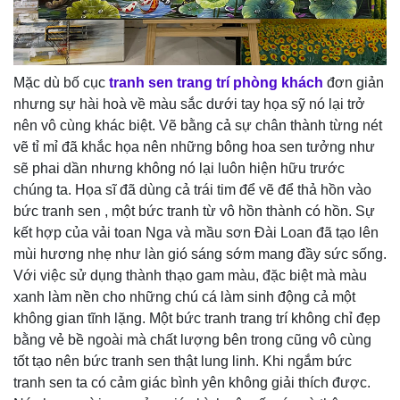
Mặc dù bố cục
tranh sen trang trí phòng khách
đơn giản
nhưng sự hài hoà về màu sắc dưới tay họa sỹ nó lại trở
nên vô cùng khác biệt. Vẽ bằng cả sự chân thành từng nét
vẽ tỉ mỉ đã khắc họa nên những bông hoa sen tưởng như
sẽ phai dần nhưng không nó lại luôn hiện hữu trước
chúng ta. Họa sĩ đã dùng cả trái tim để vẽ để thả hồn vào
bức tranh sen , một bức tranh từ vô hồn thành có hồn. Sự
kết hợp của vải toan Nga và mầu sơn Đài Loan đã tạo lên
mùi hương nhẹ như làn gió sáng sớm mang đầy sức sống.
Với việc sử dụng thành thạo gam màu, đặc biệt mà màu
xanh làm nền cho những chú cá làm sinh động cả một
không gian tĩnh lặng. Một bức tranh trang trí không chỉ đẹp
bằng vẻ bề ngoài mà chất lượng bên trong cũng vô cùng
tốt tạo nên bức tranh sen thật lung linh. Khi ngắm bức
tranh sen ta có cảm giác bình yên không giải thích được.