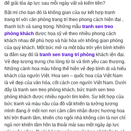
để giải tỏa áp lực sau mỗi ngày vất vả kiếm tiền?
Bật mí cho bạn đó là không gian của sự kết hợp tranh
trang trí với căn phòng trang trí theo phong cách hiện đại ,
thanh lịch và sang trọng. Những mẫu
tranh sen treo
phòng khách
được họa sỹ vẽ theo nhiều phong cách
khách nhau để phù hợp và hài hòa với không gian phòng
của quý khách. Một bức mở ra một bầu trời yên bình khiến
ta đắm say đó là
tranh sen trang trí phòng
khách iện đại.
Vẻ đẹp tượng trưng cho lòng từ bi và tình yêu cao thượng.
Những cánh hoa màu hồng thể hiện vẻ đẹp bình dị và hiếu
khách của người Việt. Hoa sen – quốc hoa của Việt Nam
là vẻ đẹp của văn hóa, cốt cách con người Việt Nam. Dưới
đây là tranh sen treo phòng khách, bức tranh sen treo
phòng khách được nhiều người tìm kiếm. Sự kết hợp của
bức tranh và màu nâu của đồ vật khiến ta tưởng tượng
mình đang ở một nơi nơi cảm cẩm nhận được hương hoa
khí trời thanh tâm, khiến cho ngôi nhà không còn là nơi chỉ
ngủ nơi khiến tâm hồn ta thoải mái sau một ngày áp lực