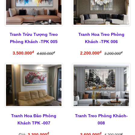
Tranh Trừu Tượng Treo
Tranh Hoa Treo Phòng
Phòng Khách -TPK 005
Khách -TPK 006
đ
đ
3.500.000
2.200.000
đ
đ
4.600.000
3.200.000
Tranh Hoa Đào Phòng
Tranh Treo Phòng Khách-
Khách TPK -007
008
đ
đ
Giá:
3.300.000
3.600.000
đ