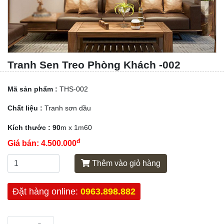
Tranh Sen Treo Phòng Khách -002
Mã sản phẩm :
THS-002
Chất liệu :
Tranh sơn dầu
Kích thước : 90
m x 1m60
đ
Giá bán:
4.500.000
Thêm vào giỏ hàng
Đặt hàng online:
0963.898.882