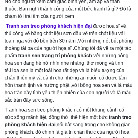
Nó cho người xem cảm giác bình yên, ấm áp và thân
thuộc. Bạn nghĩ thành công của một bức tranh là gì? Đó là
chạm tới trái tim của người xem
Tranh sen treo phòng khách hiện đại
được họa sĩ vẽ
thủ công vẽ bằng chất liệu sơn dầu vẽ trên chất liệu vải
toan nga với độ bền trên 30 năm .Với những nét bút phóng
thoáng tài ba của người họa sĩ .Chúng tôi đã vẽ ra một tác
phẩm
tranh sen trang trí phòng khách
với những bông
hoa sen đang hé nở nhìn nhẹ nhàng ,thơ mộng và tinh
tế.Hoa sen là một loài hoa rất đẹp và là biểu tượng của
chân thiện mỹ và dành cho những ai muốn có được tâm
hồn thanh tịnh và hướng phật ,với bông hoa sen và là màu
hoa tràn đầy tình yêu thiên nhiên của con người và là màu
sắc tràn đầy sức sống.
Tranh hoa sen treo phòng khách có một khung cảnh có
sức sống mãnh liệt, đồng thời thể hiện một bức
tranh treo
phòng khách hiện đại
,nổi bật sang trọng cho không gian
phòng khách, đó chính là giá trị chân thực của người họa