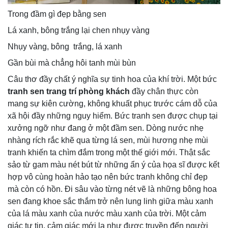
Trong đầm gì đẹp bằng sen
Lá xanh, bông trắng lại chen nhụy vàng
Nhụy vàng, bông trắng, lá xanh
Gần bùi mà chẳng hôi tanh mùi bùn
Câu thơ đầy chất ý nghĩa sự tinh hoa của khí trời. Một bức
tranh sen trang trí phòng khách
đầy chân thực còn
mang sự kiên cường, không khuất phục trước cám dỗ của
xã hội đầy những nguy hiểm. Bức tranh sen được chụp tại
xưởng ngỡ như đang ở một đầm sen. Dòng nước nhẹ
nhàng rích rắc khẽ qua từng lá sen, mùi hương nhẹ mùi
tranh khiến ta chìm đắm trong một thế giới mới. Thật sắc
sảo từ gam màu nét bút từ những ẩn ý của họa sĩ được kết
hợp vô cùng hoàn hảo tạo nên bức tranh không chỉ đẹp
mà còn có hồn. Đi sâu vào từng nét vẽ là những bông hoa
sen đang khoe sắc thắm trở nên lung linh giữa màu xanh
của lá màu xanh của nước màu xanh của trời. Một cảm
giác tự tin, cảm giác mới lạ như được truyền đến người