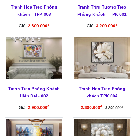
Tranh Hoa Treo Phòng
Tranh Trừu Tượng Treo
khách - TPK 003
Phòng Khách - TPK 001
đ
đ
Giá:
2.800.000
Giá:
3.200.000
Tranh Treo Phòng Khách
Tranh Hoa Treo Phòng
Hiện Đại - 002
khách TPK 004
đ
đ
Giá:
2.900.000
2.300.000
đ
3.200.000