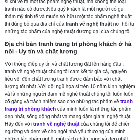
sĩ khi vẽ ra một tác phẩm nghệ thuật, mà không thể loại
tranh nào có được.Nếu quý khách là một người có gu
thẩm mỹ tinh tế và muốn sở hữu một tác phẩm nghệ thuật
thì đùng bỏ qua địa chỉ của
tranh vẽ nghệ thuật
nơi hội tụ
những tác phẩm của nghệ thuật đương đại của chúng tôi
Địa chỉ bán tranh
trang trí phòng khách
ở hà
nội
-
U
y tín và chất lượng
Với thông điệp uy tín và chất lượng đặt lên hàng đầu ,
tranh vẽ nghệ thuật chúng tôi cam kết từ giá cả, nguyên
liệu vẽ, đến chât lượng tranh được đảm bảo với chất
lượng tốt nhất .Với đội ngũ họa sĩ trên 10 năm kinh nghiệm
và là những người đam mê nghệ thuật chúng tôi luôn luôn
cố gắng và trách nhiệm sao cho những tác phẩm về
tranh
trang trí
phòng khách
của mình luôn là những tác phẩm
đẹp nhất, sống động nhất và mang đậm giá trị nghệ thuật.
Hãy đến với
tranh vẽ nghệ thuật
của chúng tôi để chiên
ngưỡng và đem về cho ngôi nhà yêu thương của mình
những tác phẩm nghệ một cách chân trọng và đẹp nhất