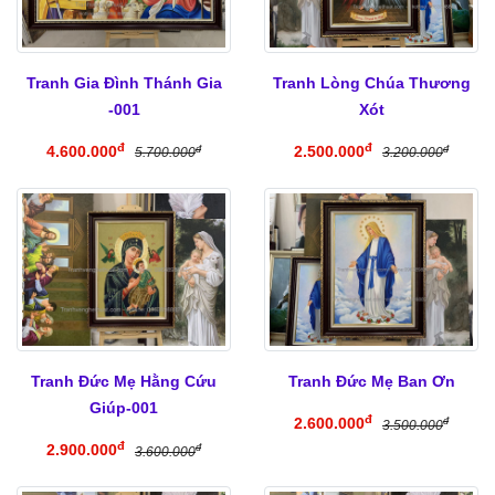
Tranh Gia Đình Thánh Gia
Tranh Lòng Chúa Thương
-001
Xót
đ
đ
4.600.000
2.500.000
đ
đ
5.700.000
3.200.000
Tranh Đức Mẹ Hằng Cứu
Tranh Đức Mẹ Ban Ơn
Giúp-001
đ
2.600.000
đ
3.500.000
đ
2.900.000
đ
3.600.000