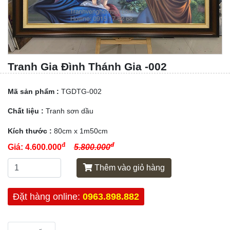
Tranh Gia Đình Thánh Gia -002
Mã sản phẩm :
TGDTG-002
Chất liệu :
Tranh sơn dầu
Kích thước :
80cm x 1m50cm
đ
đ
Giá:
4.600.000
5.800.000
Thêm vào giỏ hàng
Đặt hàng online:
0963.898.882