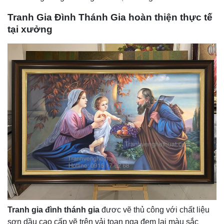
Tranh Gia Đình Thánh Gia hoàn thiện thực tế
tại xưởng
Tranh
gia đình thánh gia
đươc vẽ thủ công với chất liệu
sơn dầu cao cấp vẽ trên vải toan nga đem lại màu sắc