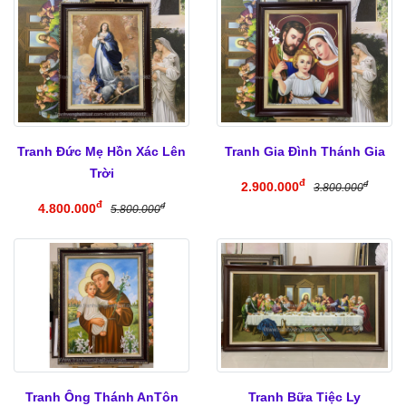
Tranh Đức Mẹ Hồn Xác Lên
Tranh Gia Đình Thánh Gia
Trời
đ
2.900.000
đ
3.800.000
đ
4.800.000
đ
5.800.000
Tranh Ông Thánh AnTôn
Tranh Bữa Tiệc Ly