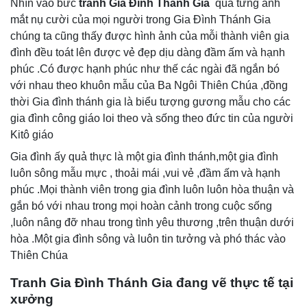
Nhìn vào bức
tranh Gia Đình Thánh Gia
qua từng ánh
mắt nụ cười của mọi người trong Gia Đình Thánh Gia
chúng ta cũng thấy được hình ảnh của mỗi thành viên gia
đình đều toát lên được vẻ đẹp dịu dàng đầm ấm và hạnh
phúc .Có được hạnh phúc như thế các ngài đã ngắn bó
với nhau theo khuôn mẫu của Ba Ngôi Thiên Chúa ,đồng
thời Gia đình thánh gia là biểu tượng gương mẫu cho các
gia đình công giáo loi theo và sống theo đức tin của người
Kitô giáo
Gia đình ấy quả thực là một gia đình thánh,một gia đình
luôn sông mẫu mực , thoải mái ,vui vẻ ,đầm ấm và hạnh
phúc .Mọi thành viên trong gia đình luôn luôn hòa thuận và
gắn bó với nhau trong mọi hoàn cảnh trong cuộc sống
,luôn nâng đỡ nhau trong tình yêu thương ,trên thuận dưới
hòa .Một gia đình sông và luôn tin tưởng và phó thác vào
Thiên Chúa
Tranh Gia Đình Thánh Gia đang vẽ thực tế tại
xưởng