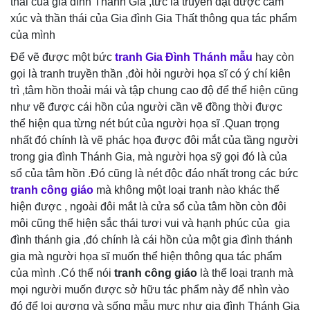
thái của gia đình Thánh Gia ,tức là truyền đạt được cảm
xúc và thần thái của Gia đình Gia Thất thông qua tác phẩm
của mình
Để vẽ được một bức
tranh Gia Đình Thánh mẫu
hay còn
gọi là tranh truyền thần ,đòi hỏi người họa sĩ có ý chí kiên
trì ,tâm hồn thoải mái và tập chung cao độ để thể hiện cũng
như vẽ được cái hồn của người cần vẽ đồng thời được
thể hiện qua từng nét bút của người họa sĩ .Quan trọng
nhất đó chính là vẽ phác họa được đôi mắt của tầng người
trong gia đình Thánh Gia, mà người họa sỹ gọi đó là của
sổ của tâm hồn .Đó cũng là nét độc đáo nhất trong các bức
tranh công giáo
mà không một loại tranh nào khác thể
hiện được , ngoài đôi mắt là cửa sổ của tâm hồn còn đôi
môi cũng thể hiện sắc thái tươi vui và hạnh phúc của gia
đình thánh gia ,đó chính là cái hồn của một gia đình thánh
gia mà người họa sĩ muốn thể hiện thông qua tác phẩm
của mình .Có thể nói
tranh công giáo
là thể loại tranh mà
mọi người muốn được sở hữu tác phẩm này để nhìn vào
đó để loi gương và sống mẫu mực như gia đình Thánh Gia