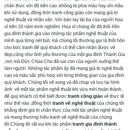
chân thực với độ bên cao ,không bị phai màu hay xỉn mầu
khi sử dụng ,đồng thời tranh công giáo còn mang giá trị
nghệ thuật và nhân văn .Với bàn tay tài ba của người họa
sĩ trên 10 năm kinh nghiêm .Họa sĩ chúng tôi đã thổi hồn
gia đình thánh gia vào những tác phẩm nghệ thuật của
mình qua từng nét bút, mà chúng tôi thường gọi là thổi hồn
cho bức tranh để quý khách có thể cảm nhận được vẻ
đẹp,cũng như tình yêu thương của một gia đình Thánh Gia
,nơi mà Đức Chúa Cha đã sai con của người xuống thế
làm người .Những tác phẩm ấy đã mang giá trị nghệ thuật
cao và màu sắc phù hợp với từng không gian của gia đình
quý khách. Chúng tôi vẽ xong và đã chụp và lưu lại hình
ảnh vẽ một tác phẩm nghệ thuật khi vừa mới hoàn thành,
để quý khách có thể biết được
tranh công giáo
vẽ thực tế
như thế nào ,đồng thời
tranh vẽ nghệ thuật
của chúng tôi
khẳng định giá trị chân thực của một tác phẩm nghệ thuật
và mang thương hiệu tranh vẽ nghệ thuật của chúng
tôi.Chúng tôi rất vui khi tác phẩm
tranh gia đình thánh