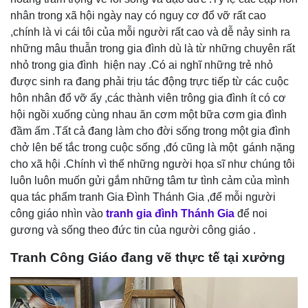
nhân trong xã hội ngày nay có nguy cơ đổ vỡ rất cao
,chính là vi cái tôi của mỗi người rất cao và dễ nảy sinh ra
những mâu thuẫn trong gia đình dù là từ những chuyên rất
nhỏ trong gia đình hiện nay .Có ai nghĩ những trẻ nhỏ
được sinh ra đang phải trịu tác động trực tiếp từ các cuộc
hôn nhân đổ vỡ ấy ,các thành viên trông gia đình ít có cơ
hội ngồi xuống cùng nhau ăn cơm một bữa cơm gia đình
đầm ấm .Tất cả đang làm cho đời sống trong một gia đình
chở lên bế tắc trong cuộc sống ,đó cũng là một gánh nặng
cho xã hội .Chính vì thế những người họa sĩ như chúng tôi
luôn luôn muốn gửi gắm những tâm tư tình cảm của mình
qua tác phẩm tranh Gia Đình Thánh Gia ,để mỗi người
công giáo nhìn vào
tranh gia đình Thánh Gia
để noi
gương và sống theo đức tin của người công giáo .
Tranh Công Giáo đang vẽ thực tế tại xưởng