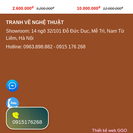
đ
đ
2.600.000
10.000.000
đ
đ
3.200.000
12.000.000
TRANH VẼ NGHỆ THUẬT
Showroom: 14 ngõ 32/101 Đỗ Đức Dục, Mễ Trì, Nam Từ
Liêm, Hà Nội
Hotline:
0963.898.882
- 0915 176 268
0915176268
Thiết kế web GGO