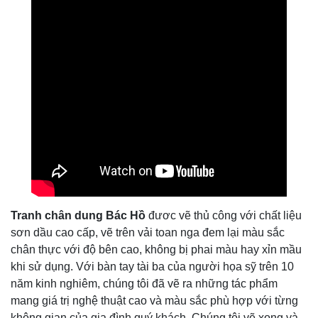
Tranh chân dung Bác Hồ
đươc vẽ thủ công với chất liệu
sơn dầu cao cấp, vẽ trên vải toan nga đem lại màu sắc
chân thực với độ bên cao, không bị phai màu hay xỉn mầu
khi sử dụng. Với bàn tay tài ba của người họa sỹ trên 10
năm kinh nghiêm, chúng tôi đã vẽ ra những tác phẩm
mang giá trị nghệ thuật cao và màu sắc phù hợp với từng
không gian của gia đình quý khách. Chúng tôi vẽ xong và