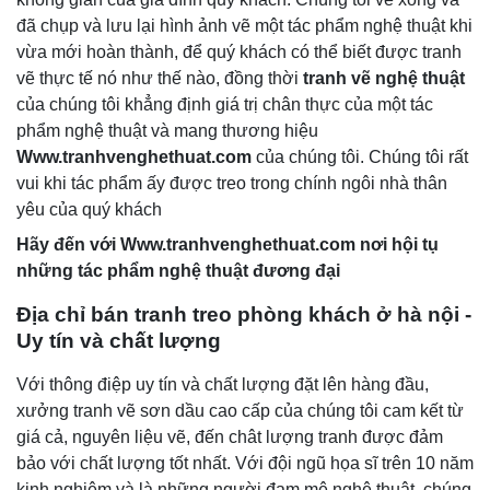
đã chụp và lưu lại hình ảnh vẽ một tác phẩm nghệ thuật khi
vừa mới hoàn thành, để quý khách có thể biết được tranh
vẽ thực tế nó như thế nào, đồng thời
tranh vẽ nghệ thuật
của chúng tôi khẳng định giá trị chân thực của một tác
phẩm nghệ thuật và mang thương hiệu
Www.
tranhvenghethuat.com
của chúng tôi. Chúng tôi rất
vui khi tác phẩm ấy được treo trong chính ngôi nhà thân
yêu của quý khách
Hãy đến với
Www.
tranhvenghethuat.com nơi hội tụ
những tác phẩm nghệ thuậ
t đương đại
Địa chỉ bán tranh
treo phòng khách
ở hà nội
-
U
y tín và chất lượng
Với thông điệp uy tín và chất lượng đặt lên hàng đầu,
xưởng tranh vẽ sơn dầu cao cấp của chúng tôi cam kết từ
giá cả, nguyên liệu vẽ, đến chât lượng tranh được đảm
bảo với chất lượng tốt nhất. Với đội ngũ họa sĩ trên 10 năm
kinh nghiệm và là những người đam mê nghệ thuật, chúng