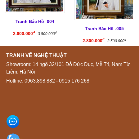
Tranh Bác Hồ -004
Tranh Bác Hồ -005
đ
2.600.000
đ
3.500.000
đ
2.800.000
đ
3.500.000
TRANH VẼ NGHỆ THUẬT
Showroom: 14 ngõ 32/101 Đỗ Đức Dục, Mễ Trì, Nam Từ
Liêm, Hà Nội
Hotline:
0963.898.882
- 0915 176 268