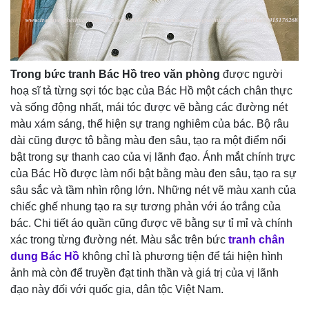
Trong bức tranh Bác Hồ treo văn phòng
được người
hoạ sĩ tả từng sợi tóc bạc của Bác Hồ một cách chân thực
và sống động nhất, mái tóc được vẽ bằng các đường nét
màu xám sáng, thể hiện sự trang nghiêm của bác. Bộ râu
dài cũng được tô bằng màu đen sâu, tạo ra một điểm nổi
bật trong sự thanh cao của vị lãnh đạo. Ánh mắt chính trực
của Bác Hồ được làm nổi bật bằng màu đen sâu, tạo ra sự
sâu sắc và tầm nhìn rộng lớn. Những nét vẽ màu xanh của
chiếc ghế nhung tạo ra sự tương phản với áo trắng của
bác. Chi tiết áo quần cũng được vẽ bằng sự tỉ mỉ và chính
xác trong từng đường nét. Màu sắc trên bức
tranh chân
dung Bác Hồ
không chỉ là phương tiện để tái hiện hình
ảnh mà còn để truyền đạt tinh thần và giá trị của vị lãnh
đạo này đối với quốc gia, dân tộc Việt Nam.