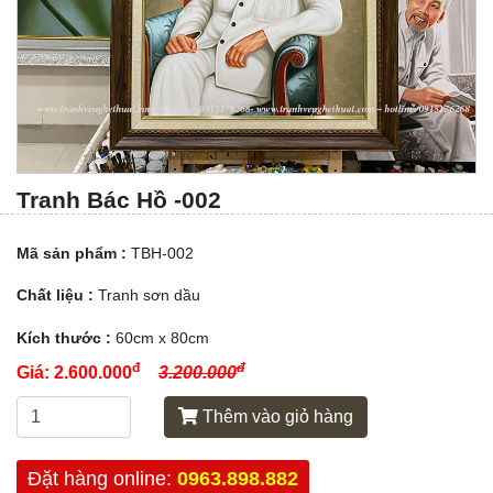
Tranh Bác Hồ -002
Mã sản phẩm :
TBH-002
Chất liệu :
Tranh sơn dầu
Kích thước :
60cm x 80cm
đ
đ
Giá:
2.600.000
3.200.000
Thêm vào giỏ hàng
Đặt hàng online:
0963.898.882