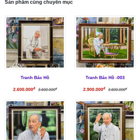
Sản phẩm cùng chuyên mục
Tranh Bác Hồ
Tranh Bác Hồ -003
đ
đ
2.600.000
2.900.000
đ
đ
3.600.000
3.600.000